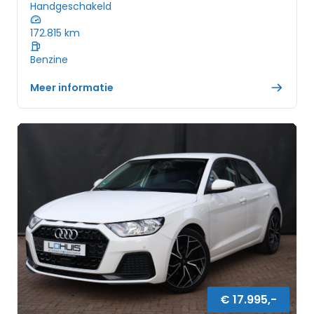
Handgeschakeld
172.815
km
Benzine
Meer informatie
€
17.995
,-