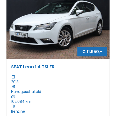
€
11.950
,-
SEAT Leon 1.4 TSI FR
2013
Handgeschakeld
102.084
km
Benzine