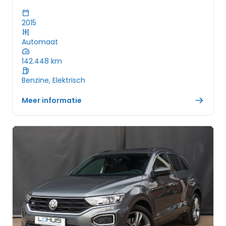
2015
Automaat
142.448
km
Benzine, Elektrisch
Meer informatie