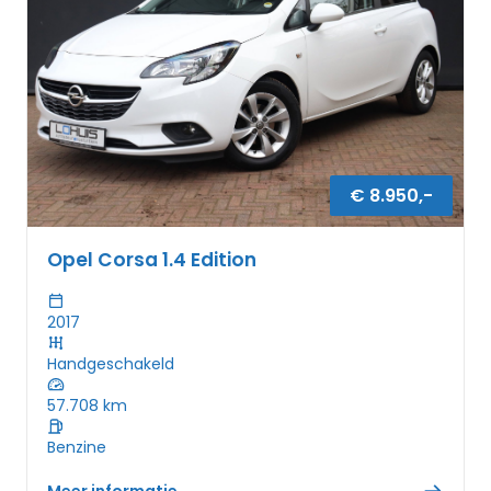
€
8.950
,-
Opel Corsa 1.4 Edition
2017
Handgeschakeld
57.708
km
Benzine