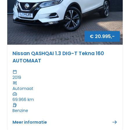
€
20.995
,-
Nissan QASHQAI 1.3 DIG-T Tekna 160
AUTOMAAT
2019
Automaat
69.966
km
Benzine
Meer informatie