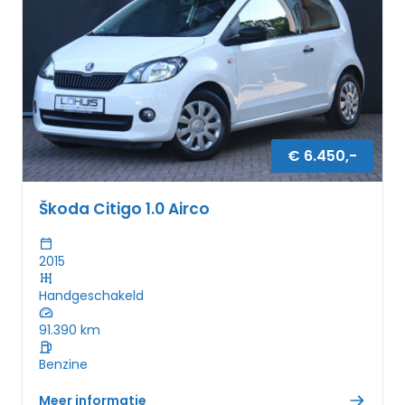
€
6.450
,-
Škoda Citigo 1.0 Airco
2015
Handgeschakeld
91.390
km
Benzine
Meer informatie