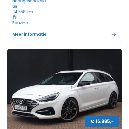
Handgeschakeld
114.558
km
Benzine
Meer informatie
€
16.995
,-