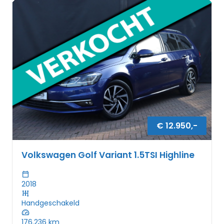
€
12.950
,-
Volkswagen Golf Variant 1.5TSI Highline
2018
Handgeschakeld
176.236
km