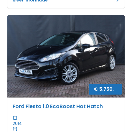
Meer informatie
€
5.750
,-
Ford Fiesta 1.0 EcoBoost Hot Hatch
2014