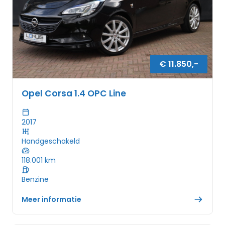
€
11.850
,-
Opel Corsa 1.4 OPC Line
2017
Handgeschakeld
118.001
km
Benzine
Meer informatie