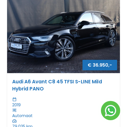
€
36.950
,-
Audi A6 Avant C8 45 TFSI S-LINE Mild
Hybrid PANO
2019
Automaat
79.035
km