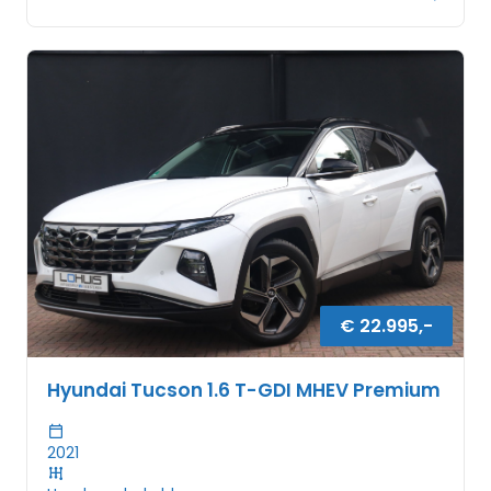
€
22.995
,-
Hyundai Tucson 1.6 T-GDI MHEV Premium
2021