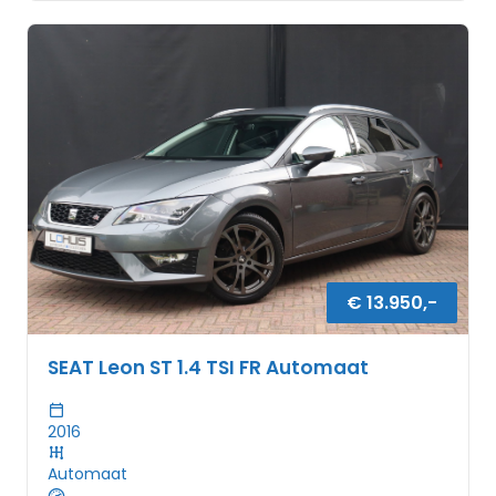
€
13.950
,-
SEAT Leon ST 1.4 TSI FR Automaat
2016
Automaat