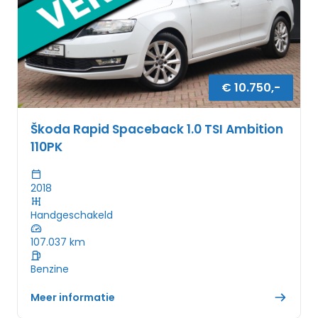
€
10.750
,-
Škoda Rapid Spaceback 1.0 TSI Ambition
110PK
2018
Handgeschakeld
107.037
km
Benzine
Meer informatie