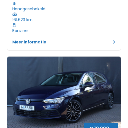
Handgeschakeld
161.623
km
Benzine
Meer informatie