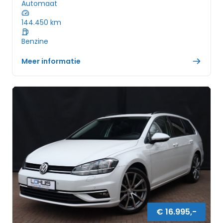
Automaat
144.450
km
Benzine
Meer informatie
€
16.995
,-