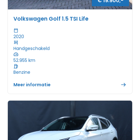
€
19.900
,-
Volkswagen Golf 1.5 TSI Life
2020
Handgeschakeld
52.955
km
Benzine
Meer informatie