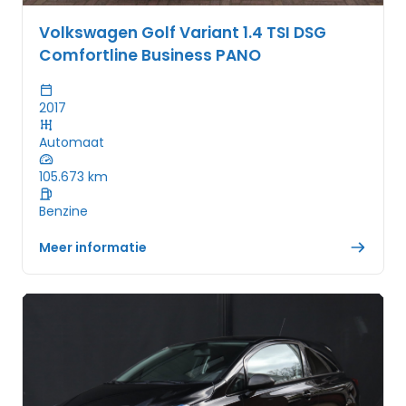
Volkswagen Golf Variant 1.4 TSI DSG
Comfortline Business PANO
2017
Automaat
105.673
km
Benzine
Meer informatie