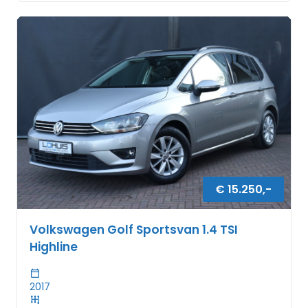
€
15.250
,-
Volkswagen Golf Sportsvan 1.4 TSI
Highline
2017